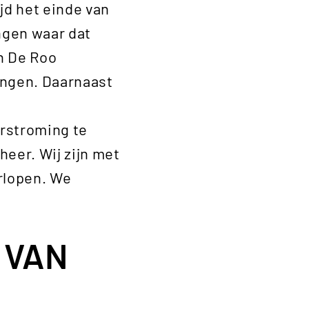
ijd het einde van
ngen waar dat
an De Roo
ngen. Daarnaast
orstroming te
eer. Wij zijn met
rlopen. We
 VAN