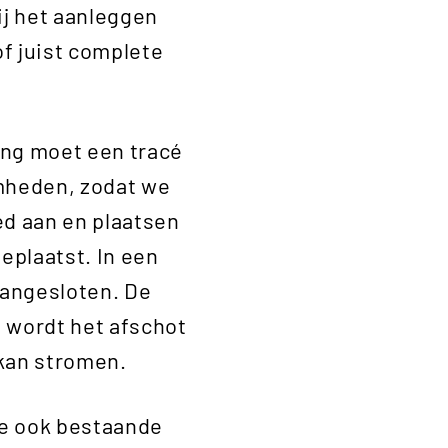
j het aanleggen
of juist complete
ing moet een tracé
mheden, zodat we
ed aan en plaatsen
eplaatst. In een
aangesloten. De
e wordt het afschot
 kan stromen.
we ook bestaande