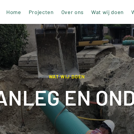
Home
Projecten
Over ons
Wat wij doen
W
WAT WIJ DOEN
AANLEG EN ON