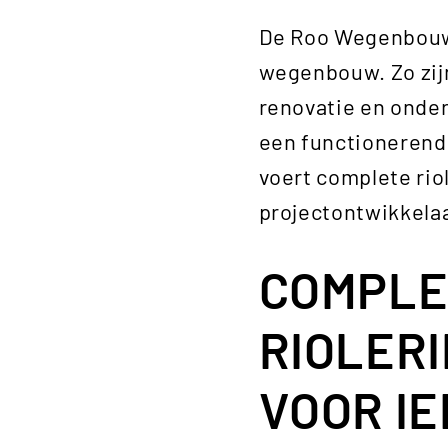
De Roo Wegenbouw 
wegenbouw. Zo zijn
renovatie en onder
een functionerend 
voert complete rio
projectontwikkela
COMPLE
RIOLER
VOOR I