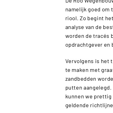
De Roo Wegenbouw g
namelijk goed om t
riool. Zo begint h
analyse van de bes
worden de tracés b
opdrachtgever en b
Vervolgens is het 
te maken met gra
zandbedden worden
putten aangelegd.
kunnen we prettig 
geldende richtlijn