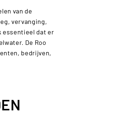
elen van de
leg, vervanging,
 essentieel dat er
melwater. De Roo
enten, bedrijven,
DEN