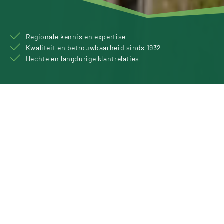
Regionale kennis en expertise
Kwaliteit en betrouwbaarheid sinds 1932
Hechte en langdurige klantrelaties
WIJ ZIJN DE ROO
WEGENBOUW EN
MILIEUTECHNIEK
Wij zijn een middelgroot familiebedrijf
actief in Grond, Weg- en Waterbouw en