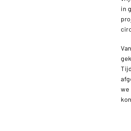
in 
pro
cir
Van
gek
Tij
afg
we 
kon